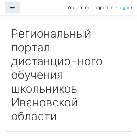
Skip to main content
Side panel
You are not logged in. (
Log in
)
Региональный
портал
дистанционного
обучения
школьников
Ивановской
области