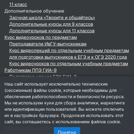
11 класс
Дополнительное обучение
Заочная школа «Творите и общайтесь»
Дополнительные курсы для 9 классов
Дополнительные курсы для 11 классов
Курс видеоуроков по предметам
Преподаватели ИвГУ-выпускникам
Курс видеолекций по отдельным учебным предметам
для подготовки выпускников к ЕГЭ и к ОГЭ 2020 года
Курс видеоуроков по отдельным учебным предметам
Работникам ППЭ ГИА-9
Подготовка членов ГЭК ГИА-9
Подготовка руководителей ППЭ ГИА-9
Наш сайт использует исключительно технические
Подготовка технических специалистов ППЭ ГИА-9
(сессионные) файлы cookie, которые необходимы для
Подготовка организаторов ГИА-9
обеспечения работоспособности и безопасности ресурса.
English ‎(en)‎
Мы не используем куки для сбора аналитики, маркетинга
или идентификации пользователей. Вы можете отключить
English ‎(en)‎
их в настройках браузера. Продолжая использовать этот
Русский ‎(ru)‎
сайт, вы соглашаетесь с использованием файлов cookie.
Data retention summary
Понятно